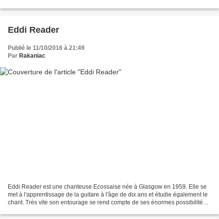
Calum Mac Donald (percussions),...
Eddi Reader
Publié le 11/10/2016 à 21:49
Par
Rakaniac
Eddi Reader est une chanteuse Ecossaise née à Glasgow en 1959. Elle se
met à l'apprentissage de la guitare à l'âge de dix ans et étudie également le
chant. Très vite son entourage se rend compte de ses énormes possibilités
vocales. Plus tard, Eddi apprendra...