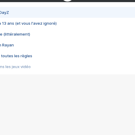
 DayZ
 a 13 ans (et vous l'avez ignoré)
e (littéralement)
im Rayan
 toutes les règles
s les jeux vidéo
us choquant de Rockstar ? - Le scandale BULLY
e plus moche de Steam
du RÊVE tourne au CAUCHEMAR
pendant 8 heures
it… à tort
umiliés par un jeu vidéo