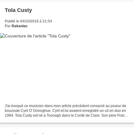
Tola Custy
Publié le 04/10/2016 à 21:54
Par
Rakaniac
J'ai évoqué ce musicien dans mon article précédent consacré au joueur de
bouzouki Cyril O' Donoghue. Cyril et lui avaient enregistré un cd en duo en
1994. Tola Custy est né à Toonagh dans le Conté de Clare. Son père Frank
Custy jouait du banjo et était...