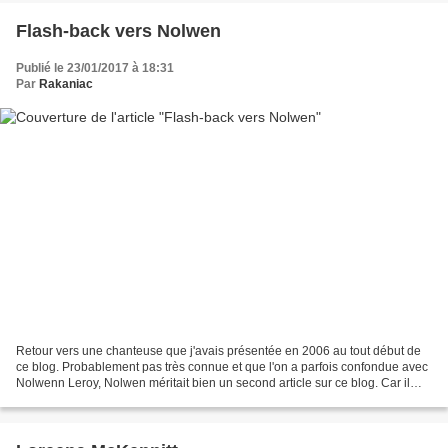
Flash-back vers Nolwen
Publié le 23/01/2017 à 18:31
Par
Rakaniac
Retour vers une chanteuse que j'avais présentée en 2006 au tout début de
ce blog. Probablement pas très connue et que l'on a parfois confondue avec
Nolwenn Leroy, Nolwen méritait bien un second article sur ce blog. Car il
s'agit d'une chanteuse de talent...