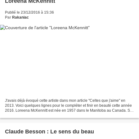
Loreena McKennitt
Publié le 23/12/2016 à 15:36
Par
Rakaniac
J'avais déjà évoqué cette artiste dans mon article "Celtes que j'aime" en
2013. Voici quelques lignes pour le compléter et finir en beauté cette année
2016. Loreena McKennitt est née en 1957 dans le Manitoba au Canada. Ses
parents avaient des origines...
Claude Besson : Le sens du beau