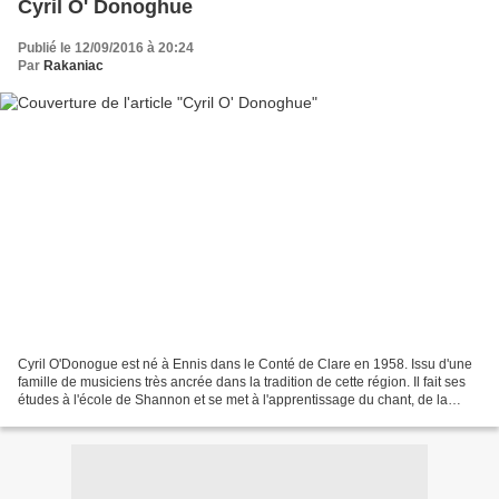
Cyril O' Donoghue
Publié le 12/09/2016 à 20:24
Par
Rakaniac
Cyril O'Donogue est né à Ennis dans le Conté de Clare en 1958. Issu d'une
famille de musiciens très ancrée dans la tradition de cette région. Il fait ses
études à l'école de Shannon et se met à l'apprentissage du chant, de la
guitare et du bouzouki. Il...