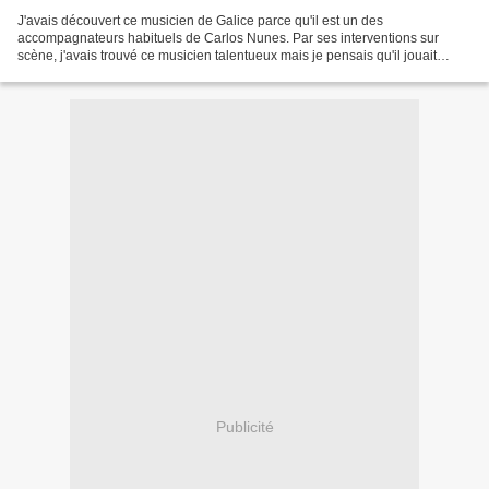
J'avais découvert ce musicien de Galice parce qu'il est un des
accompagnateurs habituels de Carlos Nunes. Par ses interventions sur
scène, j'avais trouvé ce musicien talentueux mais je pensais qu'il jouait
uniquement du bouzouki. Renseignements pris,...
Publicité