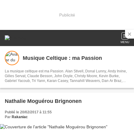
Publicité
MENU
Musique Celtique : ma Passion
La musique celtique est ma Passion. Alan Stivell, Donal Lunny, Andy Irvine,
Gilles Servat, Claude Besson, John Doyle, Christy Moore, Kevin Burke,
Gabriel Yacoub, Tri Yann, Karan Casey, Tannahill Weavers, Dan Ar Braz,
Ossian ,Silly Wizard,Capercaillie, Solas, Lunasa, Dervish, Altan, Old Blind
Dogs,Fairport Convention, Clannad,The High Kings, Davy Spillane, Cormac
Breatnach, John Mc Sherry, Michael Mc Goldrick, Tony MacManus, William
Jackson, Phil Cunningham, Tim Edey, Steven Cooney, Liam O' Flynn, Julie
Nathalie Moguérou Brignonen
Fowlis,Cécile Corbel, Gwenael Kerleo...
Publié le 20/02/2017 à 11:55
Par
Rakaniac