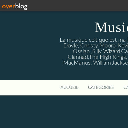
Musi
La musique celtique est ma P
Doyle, Christy Moore, Kevi
Ossian ,Silly Wizard,Ca
Clannad,The High Kings,
MacManus, William Jackson
ACCUEIL
CATÉGORIES
C