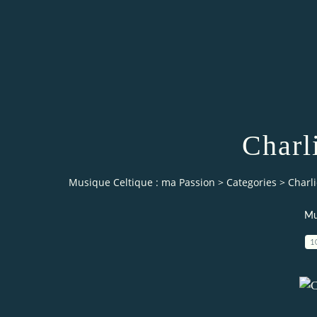
Charl
Musique Celtique : ma Passion
>
Categories
>
Charl
Mu
1