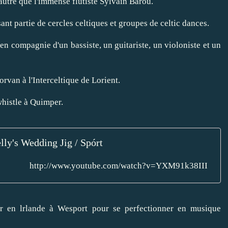
autre que l'immense flûtiste Sylvain Barou.
nt partie de cercles celtiques et groupes de celtic dances.
en compagnie d'un bassiste, un guitariste, un violoniste et un
rvan à l'Interceltique de Lorient.
whistle à Quimper.
lly's Wedding Jig / Spórt
http://www.youtube.com/watch?v=YXM91k38III
er en lrlande à Wesport pour se perfectionner en musique