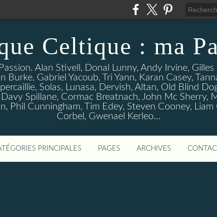
que Celtique : ma Pa
assion. Alan Stivell, Donal Lunny, Andy Irvine, Gille
n Burke, Gabriel Yacoub, Tri Yann, Karan Casey, Tann
percaillie, Solas, Lunasa, Dervish, Altan, Old Blind D
 Davy Spillane, Cormac Breatnach, John Mc Sherry, M
, Phil Cunningham, Tim Edey, Steven Cooney, Liam O' 
Corbel, Gwenael Kerleo...
ATÉGORIES PRINCIPALES
PAGES
ARCHIVES
CONTAC