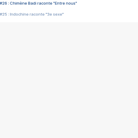
#26 : Chimène Badi raconte "Entre nous"
#25 : Indochine raconte "3e sexe"
#24 : Zaho raconte "C'est chelou"
#23 : Patrick Bruel raconte "Au café des délices"
#22 : Kyo raconte "Le chemin"
#21 : Nolwenn Leroy raconte "Cassé"
#20 : Patrick Hernandez raconte "Born to be alive"
#19 : Lorie raconte "Près de moi"
#18 : Michael Jones raconte "A nos actes manqués" (avec Jean-Jacque
#17 : Khaled raconte "Aïcha"
#16 : Corneille raconte "Parce qu'on vient de loin"
#15 : Indochine raconte "L'aventurier"
14 : Lorie raconte "Sur un air latino"