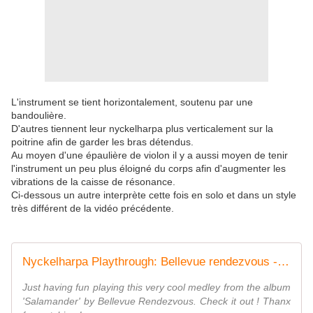
L'instrument se tient horizontalement, soutenu par une
bandoulière.
D'autres tiennent leur nyckelharpa plus verticalement sur la
poitrine afin de garder les bras détendus.
Au moyen d'une épaulière de violon il y a aussi moyen de tenir
l'instrument un peu plus éloigné du corps afin d'augmenter les
vibrations de la caisse de résonance.
Ci-dessous un autre interprète cette fois en solo et dans un style
très différent de la vidéo précédente.
Nyckelharpa Playthrough: Bellevue rendezvous - Gabriel's Step/Bysse Calle No 32/Hasse A's
Just having fun playing this very cool medley from the album
'Salamander' by Bellevue Rendezvous. Check it out ! Thanx