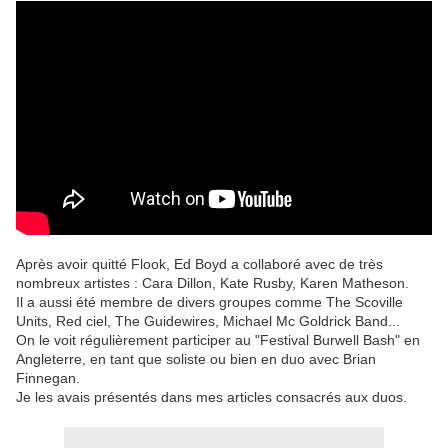
Après avoir quitté Flook, Ed Boyd a collaboré avec de très
nombreux artistes : Cara Dillon, Kate Rusby, Karen Matheson.
Il a aussi été membre de divers groupes comme The Scoville
Units, Red ciel, The Guidewires, Michael Mc Goldrick Band...
On le voit régulièrement participer au "Festival Burwell Bash" en
Angleterre, en tant que soliste ou bien en duo avec Brian
Finnegan.
Je les avais présentés dans mes articles consacrés aux duos.