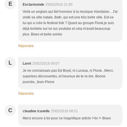
E
Esclarmonde
25/02/2016 21:00
Voilà un anglais qui fait honneur à la musique irlandaise... J'ai
visité sa ville natale, Bath, qui est une très belle ville. Est-ce
lui qui a crée le festival folk ? Quant au groupe Flook,je suis
déjà tombée sur lui sur youtube et cela m'avait beaucoup
plus. Bises et belle soirée
Répondre
L
Laret
25/02/2016 09:07
Je ne connaissais pas Ed Boyd, ni Lunasa, ni Flook...Merci,
superbes découvertes, et heureux de te re-lire. Bonne
journée, Jean-Pierre
Répondre
C
claudine /canelle
25/02/2016 08:51
Merci encore à toi pour ce magnifique article !<br /> Bises