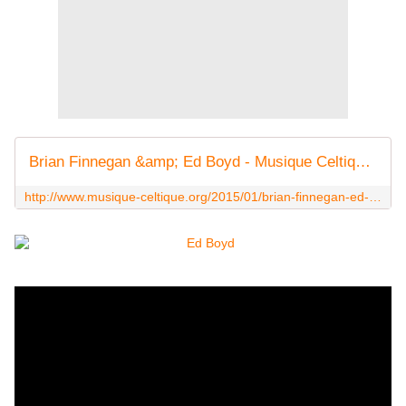
Brian Finnegan &amp; Ed Boyd - Musique Celtique : ma Passion
http://www.musique-celtique.org/2015/01/brian-finnegan-ed-boyd.html