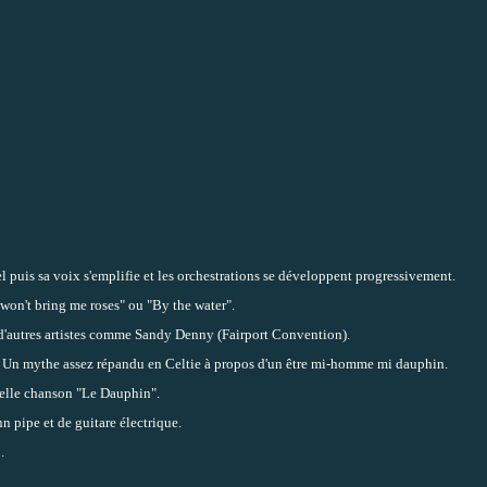
puis sa voix s'emplifie et les orchestrations se développent progressivement.
 won't bring me roses" ou "By the water".
 d'autres artistes comme Sandy Denny (Fairport Convention).
le. Un mythe assez répandu en Celtie à propos d'un être mi-homme mi dauphin.
 belle chanson "Le Dauphin".
n pipe et de guitare électrique.
.