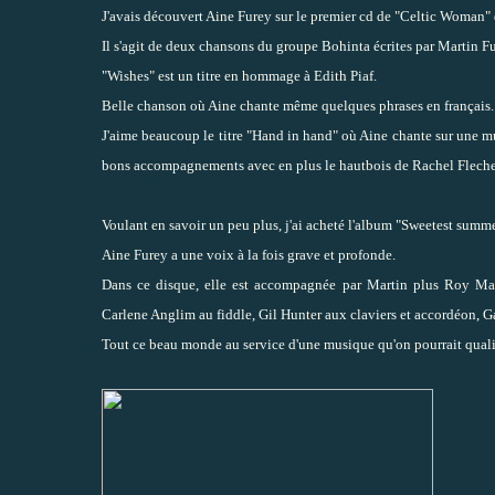
J'avais découvert Aine Furey sur le premier cd de "Celtic Woman" 
Il s'agit de deux chansons du groupe Bohinta écrites par Martin Fu
"Wishes" est un titre en hommage à Edith Piaf.
Belle chanson où Aine chante même quelques phrases en français. M
J'aime beaucoup le titre "Hand in hand" où Aine chante sur une musiq
bons accompagnements avec en plus le hautbois de Rachel Flecher 
Voulant en savoir un peu plus, j'ai acheté l'album "Sweetest summe
Aine Furey a une voix à la fois grave et profonde.
Dans ce disque, elle est accompagnée par Martin plus Roy Mar
Carlene Anglim au fiddle, Gil Hunter aux claviers et accordéon, Ga
Tout ce beau monde au service d'une musique qu'on pourrait qualif