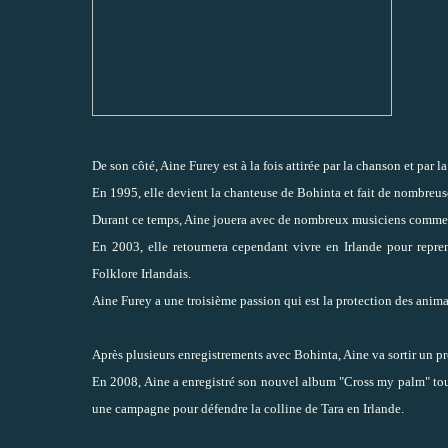
De son côté, Aine Furey est à la fois attirée par la chanson et par la
En 1995, elle devient la chanteuse de Bohinta et fait de nombreus
Durant ce temps, Aine jouera avec de nombreux musiciens comme
En 2003, elle retournera cependant vivre en Irlande pour repre
Folklore Irlandais.
Aine Furey a une troisième passion qui est la protection des anima
Après plusieurs enregistrements avec Bohinta, Aine va sortir un p
En 2008, Aine a enregistré son nouvel album "Cross my palm" tout
une campagne pour défendre la colline de Tara en Irlande.