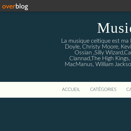
Musi
La musique celtique est ma P
Doyle, Christy Moore, Kevi
Ossian ,Silly Wizard,Ca
Clannad,The High Kings,
MacManus, William Jackson
ACCUEIL
CATÉGORIES
C