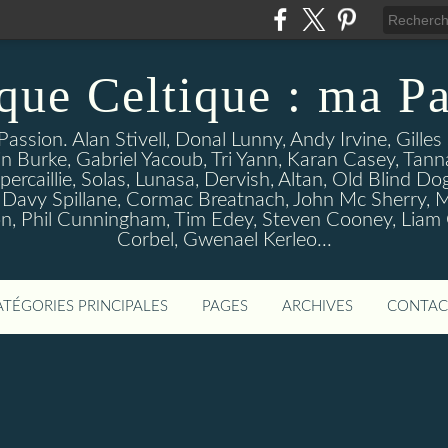
que Celtique : ma Pa
assion. Alan Stivell, Donal Lunny, Andy Irvine, Gille
n Burke, Gabriel Yacoub, Tri Yann, Karan Casey, Tann
percaillie, Solas, Lunasa, Dervish, Altan, Old Blind D
 Davy Spillane, Cormac Breatnach, John Mc Sherry, M
, Phil Cunningham, Tim Edey, Steven Cooney, Liam O' 
Corbel, Gwenael Kerleo...
ATÉGORIES PRINCIPALES
PAGES
ARCHIVES
CONTAC