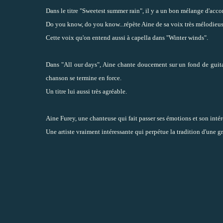
Dans le titre "Sweetest summer rain", il y a un bon mélange d'acco
Do you know, do you know...répète Aine de sa voix très mélodieus
Cette voix qu'on entend aussi à capella dans "Winter winds".
Dans "All our days", Aine chante doucement sur un fond de guitar
chanson se termine en force.
Un titre lui aussi très agréable.
Aine Furey, une chanteuse qui fait passer ses émotions et son intérê
Une artiste vraiment intéressante qui perpétue la tradition d'une 