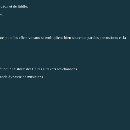
rdéon et de fiddle.
e.
e, puis les effets vocaux se multiplient bien soutenus par des percussions et la
t pour l'histoire des Celtes à travers ses chansons.
grande dynastie de musiciens.