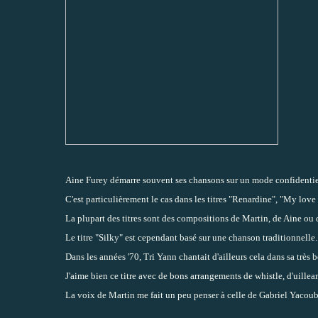
Aine Furey démarre souvent ses chansons sur un mode confidentiel 
C'est particulièrement le cas dans les titres "Renardine", "My love
La plupart des titres sont des compositions de Martin, de Aine ou
Le titre "Silky" est cependant basé sur une chanson traditionnel
Dans les années '70, Tri Yann chantait d'ailleurs cela dans sa très
J'aime bien ce titre avec de bons arrangements de whistle, d'uillean
La voix de Martin me fait un peu penser à celle de Gabriel Yacoub