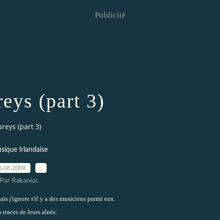
Publicité
eys (part 3)
reys (part 3)
sique Irlandaise
6.06.2009
…
Par Rakaniac
is j'ignore s'il y a des musiciens parmi eux.
 traces de leurs aînés.