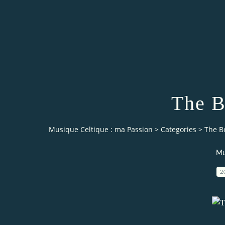
The B
Musique Celtique : ma Passion
>
Categories
>
The B
Mu
2