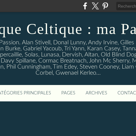
que Celtique : ma Pa
assion. Alan Stivell, Donal Lunny, Andy Irvine, Gille
n Burke, Gabriel Yacoub, Tri Yann, Karan Casey, Tann
percaillie, Solas, Lunasa, Dervish, Altan, Old Blind D
 Davy Spillane, Cormac Breatnach, John Mc Sherry, M
, Phil Cunningham, Tim Edey, Steven Cooney, Liam O' 
Corbel, Gwenael Kerleo...
ATÉGORIES PRINCIPALES
PAGES
ARCHIVES
CONTAC