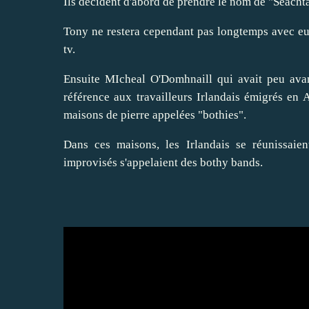
Ils décident d'abord de prendre le nom de "Seachta
Tony ne restera cependant pas longtemps avec eux
tv.
Ensuite MIcheal O'Domhnaill qui avait peu ava
référence aux travailleurs Irlandais émigrés en 
maisons de pierre appelées "bothies".
Dans ces maisons, les Irlandais se réunissaie
improvisés s'appelaient des bothy bands.