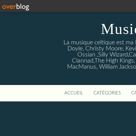
Musi
La musique celtique est ma P
Doyle, Christy Moore, Kevi
Ossian ,Silly Wizard,Ca
Clannad,The High Kings,
MacManus, William Jackson
ACCUEIL
CATÉGORIES
C