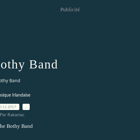
Publicité
othy Band
othy Band
sique Irlandaise
0.12.2017
…
Par Rakaniac