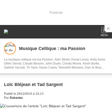
Publicité
MENU
Musique Celtique : ma Passion
La musique celtique est ma Passion. Alan Stivell, Donal Lunny, Andy Irvine,
Gilles Servat, Claude Besson, John Doyle, Christy Moore, Kevin Burke,
Gabriel Yacoub, Tri Yann, Karan Casey, Tannahill Weavers, Dan Ar Braz,
Ossian ,Silly Wizard,Capercaillie, Solas, Lunasa, Dervish, Altan, Old Blind
Dogs,Fairport Convention, Clannad,The High Kings, Davy Spillane, Cormac
Breatnach, John Mc Sherry, Michael Mc Goldrick, Tony MacManus, William
Jackson, Phil Cunningham, Tim Edey, Steven Cooney, Liam O' Flynn, Julie
Loïc Bléjean et Tad Sargent
Fowlis,Cécile Corbel, Gwenael Kerleo...
Publié le 29/12/2015 à 22:13
Par
Rakaniac