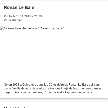
Ronan Le Bars
Publié le 14/12/2015 à 21:39
Par
Rakaniac
Né en 1968 à Guingamp dans les Côtes d'Armor, Ronan Le Bars est issu
d'une famille de musiciens et son père jouait déjà de la cornemuse dans un
bagad. Dès l'âge de neuf ans, Ronan se met à l'apprentissage de la
cornemuse au sein du bagad de Guingamp....