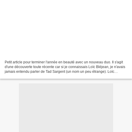
Petit article pour terminer l'année en beauté avec un nouveau duo. Il s'agit
d'une découverte toute récente car si je connaissais Loïc Bléjean, je n'avais
jamais entendu parler de Tad Sargent (un nom un peu étrange). Loïc
Bléjean est un musicien Breton....