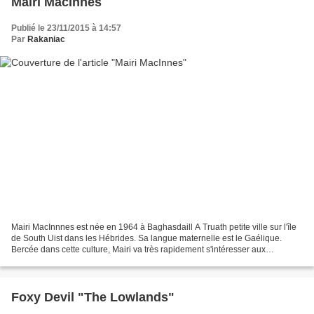
Mairi MacInnes
Publié le 23/11/2015 à 14:57
Par
Rakaniac
Mairi MacInnnes est née en 1964 à Baghasdaill A Truath petite ville sur l'île
de South Uist dans les Hébrides. Sa langue maternelle est le Gaélique.
Bercée dans cette culture, Mairi va très rapidement s'intéresser aux
chansons en Gaélique. En 1982, âgée...
Foxy Devil "The Lowlands"