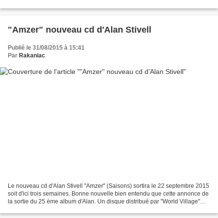
les "Clancy Brothers". Actifs...
"Amzer" nouveau cd d'Alan Stivell
Publié le 31/08/2015 à 15:41
Par
Rakaniac
Le nouveau cd d'Alan Stivell "Amzer" (Saisons) sortira le 22 septembre 2015
soit d'ici trois semaines. Bonne nouvelle bien entendu que cette annonce de
la sortie du 25 ème album d'Alan. Un disque distribué par "World Village"
(Harmonia Mundi) en guise...