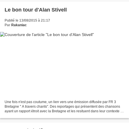
Le bon tour d'Alan Stivell
Publié le 13/08/2015 à 21:17
Par
Rakaniac
Une fois n'est pas coutume, un lien vers une émission diffusée par FR 3
Bretagne " A travers chants". Des reportages qui présentent des chansons
ayant un rapport étroit avec la Bretagne et les resituent dans leur contexte de
l'époque. La Suite sud-armoricaine...