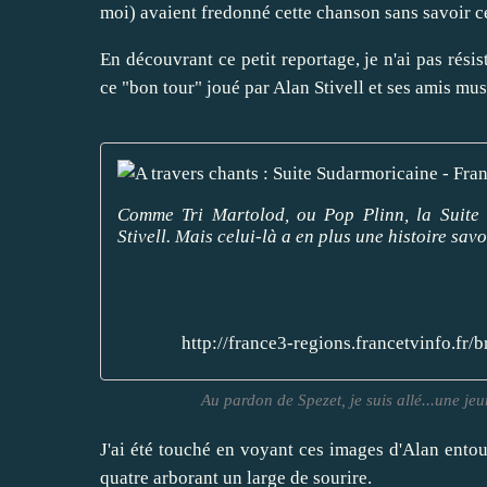
moi) avaient fredonné cette chanson sans savoir ce 
En découvrant ce petit reportage, je n'ai pas résis
ce "bon tour" joué par Alan Stivell et ses amis mus
Comme Tri Martolod, ou Pop Plinn, la Suite 
Stivell. Mais celui-là a en plus une histoire sav
http://france3-regions.francetvinfo.fr
Au pardon de Spezet, je suis allé...une jeune f
J'ai été touché en voyant ces images d'Alan ento
quatre arborant un large de sourire.