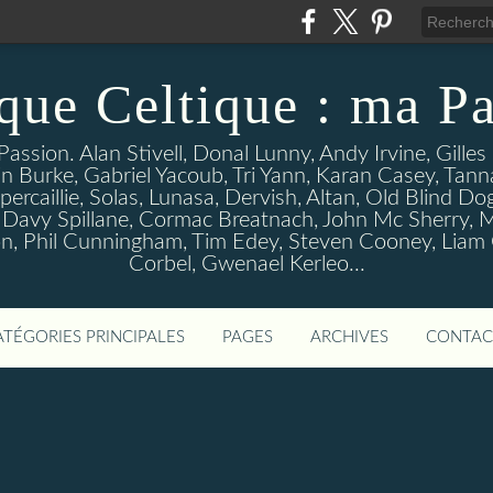
que Celtique : ma Pa
assion. Alan Stivell, Donal Lunny, Andy Irvine, Gille
n Burke, Gabriel Yacoub, Tri Yann, Karan Casey, Tann
percaillie, Solas, Lunasa, Dervish, Altan, Old Blind D
 Davy Spillane, Cormac Breatnach, John Mc Sherry, M
, Phil Cunningham, Tim Edey, Steven Cooney, Liam O' 
Corbel, Gwenael Kerleo...
ATÉGORIES PRINCIPALES
PAGES
ARCHIVES
CONTAC