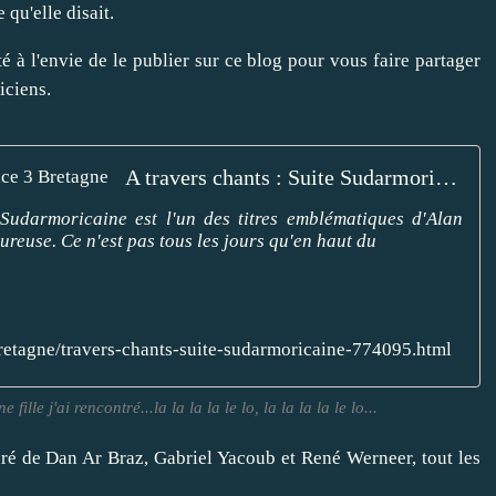
qu'elle disait.
té à l'envie de le publier sur ce blog pour vous faire partager
iciens.
A travers chants : Suite Sudarmoricaine - France 3 Bretagne
Sudarmoricaine est l'un des titres emblématiques d'Alan
oureuse. Ce n'est pas tous les jours qu'en haut du
/bretagne/travers-chants-suite-sudarmoricaine-774095.html
ille j'ai rencontré...la la la la le lo, la la la la le lo...
uré de Dan Ar Braz, Gabriel Yacoub et René Werneer, tout les