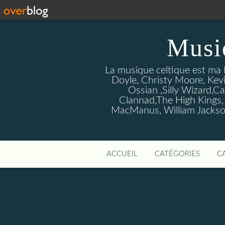
Musi
La musique celtique est ma P
Doyle, Christy Moore, Kevi
Ossian ,Silly Wizard,Ca
Clannad,The High Kings,
MacManus, William Jackson
ACCUEIL
CATÉGORIES
C