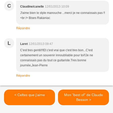
C
Claudine/canelle
12/01/2013 10:09
J'aime bien le style manouche ...merci je ne connaissais pas !!
<br /> Bises Rakaniac
Répondre
L
Laret
12/01/2013 09:47
C'est tres gentil!!!Et c'est vrai que c'est tres bon...C'est
certainement un souvenir innoubliable pour toi!!Je ne
connaissais pas du tout ce guitariste.Tres bonne
journée,Jean-Pierre
Répondre
< Celtes que j'aime
Mon "best of" de Claude
Besson >