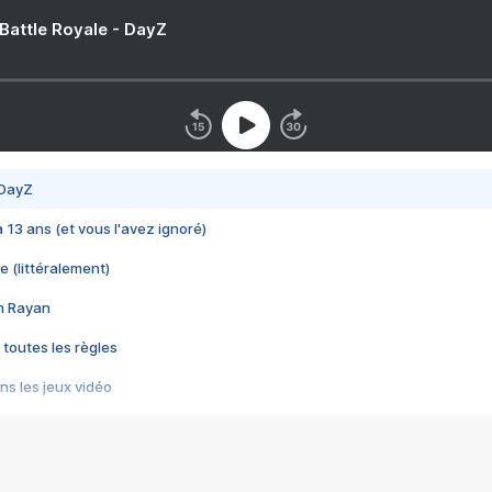
 Battle Royale - DayZ
 DayZ
 a 13 ans (et vous l'avez ignoré)
e (littéralement)
im Rayan
 toutes les règles
s les jeux vidéo
us choquant de Rockstar ? - Le scandale BULLY
e plus moche de Steam