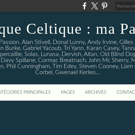
que Celtique : ma Pa
assion. Alan Stivell, Donal Lunny, Andy Irvine, Gille
n Burke, Gabriel Yacoub, Tri Yann, Karan Casey, Tann
percaillie, Solas, Lunasa, Dervish, Altan, Old Blind D
 Davy Spillane, Cormac Breatnach, John Mc Sherry, M
, Phil Cunningham, Tim Edey, Steven Cooney, Liam O' 
Corbel, Gwenael Kerleo...
ATÉGORIES PRINCIPALES
PAGES
ARCHIVES
CONTAC