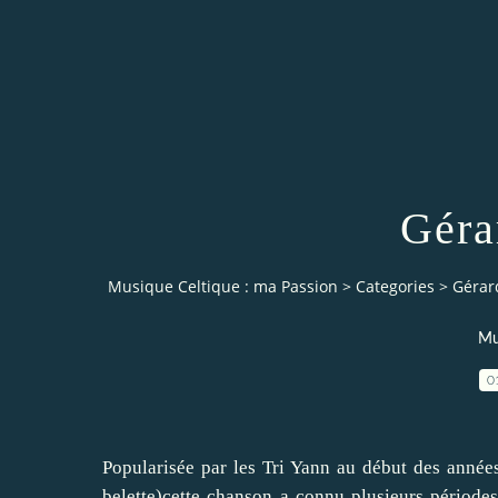
Géra
Musique Celtique : ma Passion
>
Categories
>
Gérard
Mu
0
Popularisée par les Tri Yann au début des années
belette)cette chanson a connu plusieurs périodes d