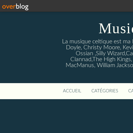
Musi
La musique celtique est ma P
Doyle, Christy Moore, Kevi
Ossian ,Silly Wizard,Ca
Clannad,The High Kings,
MacManus, William Jackson
ACCUEIL
CATÉGORIES
C