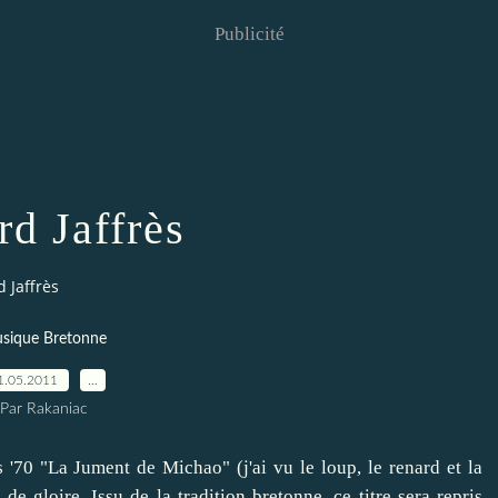
Publicité
rd Jaffrès
 Jaffrès
sique Bretonne
1.05.2011
…
Par Rakaniac
 '70 "La Jument de Michao" (j'ai vu le loup, le renard et la
e gloire. Issu de la tradition bretonne, ce titre sera repris