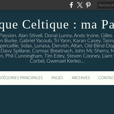
que Celtique : ma Pa
assion. Alan Stivell, Donal Lunny, Andy Irvine, Gille
n Burke, Gabriel Yacoub, Tri Yann, Karan Casey, Tann
percaillie, Solas, Lunasa, Dervish, Altan, Old Blind D
 Davy Spillane, Cormac Breatnach, John Mc Sherry, M
, Phil Cunningham, Tim Edey, Steven Cooney, Liam O' 
Corbel, Gwenael Kerleo...
ATÉGORIES PRINCIPALES
PAGES
ARCHIVES
CONTAC