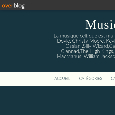
Musi
La musique celtique est ma P
Doyle, Christy Moore, Kevi
Ossian ,Silly Wizard,Ca
Clannad,The High Kings,
MacManus, William Jackson
ACCUEIL
CATÉGORIES
C