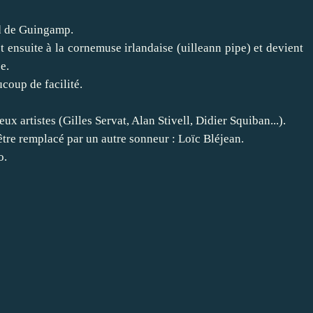
ad de Guingamp.
 ensuite à la cornemuse irlandaise (uilleann pipe) et devient
e.
ucoup de facilité.
x artistes (Gilles Servat, Alan Stivell, Didier Squiban...).
tre remplacé par un autre sonneur : Loïc Bléjean.
o.