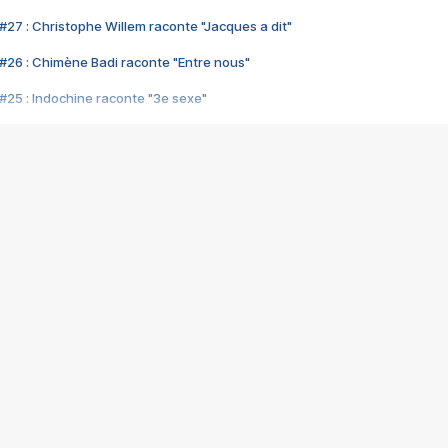
#27 : Christophe Willem raconte "Jacques a dit"
#26 : Chimène Badi raconte "Entre nous"
#25 : Indochine raconte "3e sexe"
#24 : Zaho raconte "C'est chelou"
#23 : Patrick Bruel raconte "Au café des délices"
#22 : Kyo raconte "Le chemin"
#21 : Nolwenn Leroy raconte "Cassé"
#20 : Patrick Hernandez raconte "Born to be alive"
#19 : Lorie raconte "Près de moi"
#18 : Michael Jones raconte "A nos actes manqués" (avec Jean-Jacque
#17 : Khaled raconte "Aïcha"
#16 : Corneille raconte "Parce qu'on vient de loin"