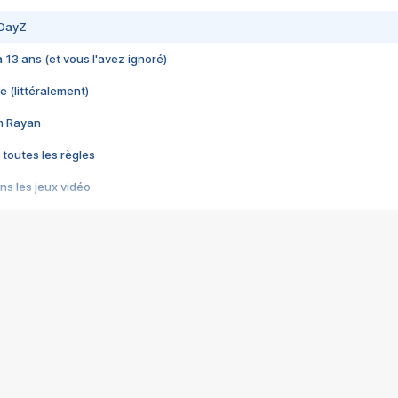
 DayZ
 a 13 ans (et vous l'avez ignoré)
e (littéralement)
im Rayan
 toutes les règles
s les jeux vidéo
us choquant de Rockstar ? - Le scandale BULLY
e plus moche de Steam
du RÊVE tourne au CAUCHEMAR
pendant 8 heures
it… à tort
umiliés par un jeu vidéo