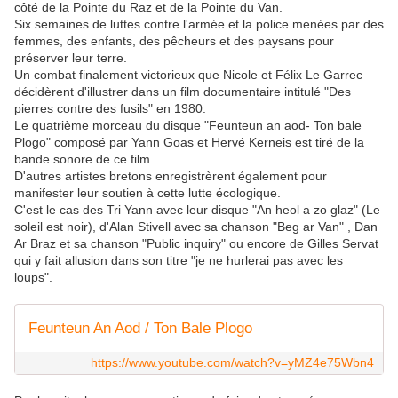
côté de la Pointe du Raz et de la Pointe du Van.
Six semaines de luttes contre l'armée et la police menées par des
femmes, des enfants, des pêcheurs et des paysans pour
préserver leur terre.
Un combat finalement victorieux que Nicole et Félix Le Garrec
décidèrent d'illustrer dans un film documentaire intitulé "Des
pierres contre des fusils" en 1980.
Le quatrième morceau du disque "Feunteun an aod- Ton bale
Plogo" composé par Yann Goas et Hervé Kerneis est tiré de la
bande sonore de ce film.
D'autres artistes bretons enregistrèrent également pour
manifester leur soutien à cette lutte écologique.
C'est le cas des Tri Yann avec leur disque "An heol a zo glaz" (Le
soleil est noir), d'Alan Stivell avec sa chanson "Beg ar Van" , Dan
Ar Braz et sa chanson "Public inquiry" ou encore de Gilles Servat
qui y fait allusion dans son titre "je ne hurlerai pas avec les
loups".
Feunteun An Aod / Ton Bale Plogo
https://www.youtube.com/watch?v=yMZ4e75Wbn4