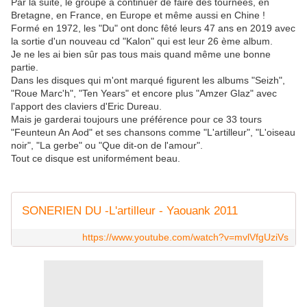
Par la suite, le groupe a continuer de faire des tournées, en
Bretagne, en France, en Europe et même aussi en Chine !
Formé en 1972, les "Du" ont donc fêté leurs 47 ans en 2019 avec
la sortie d'un nouveau cd "Kalon" qui est leur 26 ème album.
Je ne les ai bien sûr pas tous mais quand même une bonne
partie.
Dans les disques qui m'ont marqué figurent les albums "Seizh",
"Roue Marc'h", "Ten Years" et encore plus "Amzer Glaz" avec
l'apport des claviers d'Eric Dureau.
Mais je garderai toujours une préférence pour ce 33 tours
"Feunteun An Aod" et ses chansons comme "L'artilleur", "L'oiseau
noir", "La gerbe" ou "Que dit-on de l'amour".
Tout ce disque est uniformément beau.
SONERIEN DU -L'artilleur - Yaouank 2011
https://www.youtube.com/watch?v=mvlVfgUziVs