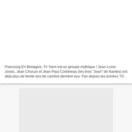
Franzozig En Bretagne, Tri Yann est un groupe mythique ! Jean-Louis
Jossic, Jean Chocun et Jean-Paul Corbineau (les trois "Jean" de Nantes) ont
déjà plus de trente ans de carrière derrière eux. Fan depuis les années '70,
j'ai toujours admiré leurs grandes...