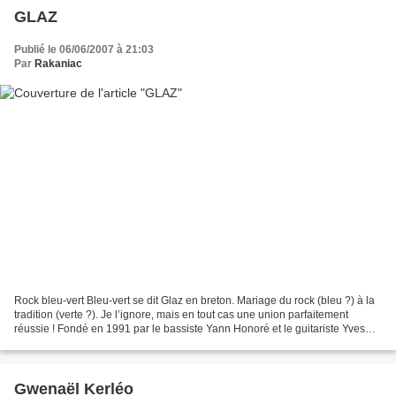
GLAZ
Publié le 06/06/2007 à 21:03
Par
Rakaniac
Rock bleu-vert Bleu-vert se dit Glaz en breton. Mariage du rock (bleu ?) à la
tradition (verte ?). Je l’ignore, mais en tout cas une union parfaitement
réussie ! Fondé en 1991 par le bassiste Yann Honoré et le guitariste Yves
Ribis, Glaz va très vite...
Gwenaël Kerléo