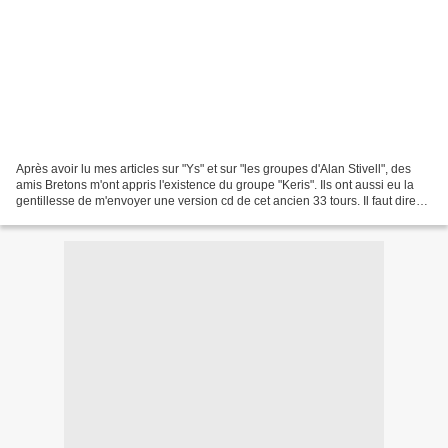
Après avoir lu mes articles sur "Ys" et sur "les groupes d'Alan Stivell", des
amis Bretons m'ont appris l'existence du groupe "Keris". Ils ont aussi eu la
gentillesse de m'envoyer une version cd de cet ancien 33 tours. Il faut dire
qu'en la matière, ils...