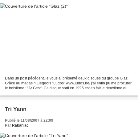
Dans un post pécédent, je vous ai présenté deux disques du groupe Glaz.
Grâce au magasin Liégeois "Ludos" www.ludos.be/ j'ai enfin pu me procurer
le troisième : "Ar Gest". Ce disque sorti en 1995 est en fait le deuxième du
groupe toujours formé de Yann...
Tri Yann
Publié le 11/08/2007 à 22:09
Par
Rakaniac