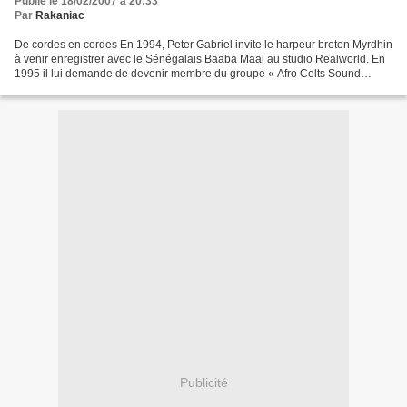
Publié le 18/02/2007 à 20:33
Par
Rakaniac
De cordes en cordes En 1994, Peter Gabriel invite le harpeur breton Myrdhin
à venir enregistrer avec le Sénégalais Baaba Maal au studio Realworld. En
1995 il lui demande de devenir membre du groupe « Afro Celts Sound
System » aux côtés de Kauw Cissokho,...
Publicité