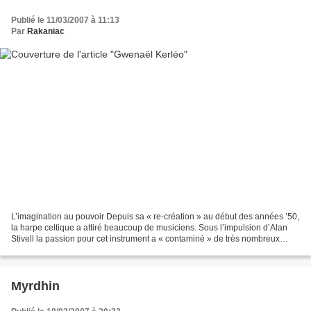
Publié le 11/03/2007 à 11:13
Par
Rakaniac
L’imagination au pouvoir Depuis sa « re-création » au début des années ’50,
la harpe celtique a attiré beaucoup de musiciens. Sous l’impulsion d’Alan
Stivell la passion pour cet instrument a « contaminé » de très nombreux
artistes. Depuis les années ’70,...
Myrdhin