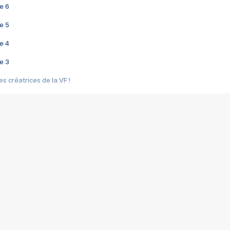
e 6
e 5
e 4
e 3
s créatrices de la VF !
e 2
e 1
e Mektoub My Love arrive enfin ! Rencontre avec Shaïn Boumedine et Sal
i : après Toni en famille
elle réalise le bouleversant Dites lui que je l'aime
ais ! Rencontre autour de Vie privée de Rebecca Zlotowski
 de Marguerite, Grave... Rencontre avec Ella Rumpf
 Les Rêveurs, un film intime sur la santé mentale