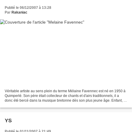
Publié le 06/12/2007 à 13:28
Par
Rakaniac
Véritable artiste au sens plein du terme Mélaine Favennec est né en 1950 à
Quimperlé. Son père était collecteur de chants et d'airs traditionnels, il a
donc été bercé dans la musique bretonne dès son plus jeune âge. Enfant, il
apprend déjà la bombarde...
YS
Publié le 01/11/2007 à 21:49