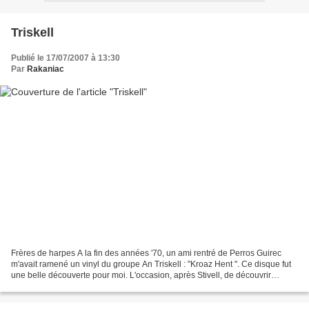
Triskell
Publié le 17/07/2007 à 13:30
Par
Rakaniac
Frères de harpes A la fin des années '70, un ami rentré de Perros Guirec
m'avait ramené un vinyl du groupe An Triskell : "Kroaz Hent ". Ce disque fut
une belle découverte pour moi. L'occasion, après Stivell, de découvrir
d'autres musiciens qui jouaient...